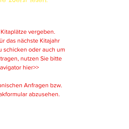
platz in unserer Einrichtung?
 Kitaplätze vergeben.
ür das nächste Kitajahr
u schicken oder auch um
ragen, nutzen Sie bitte
avigator hier>>
efonischen Anfragen bzw.
takformular abzusehen.
rne weiterhin über das folgende
ular: