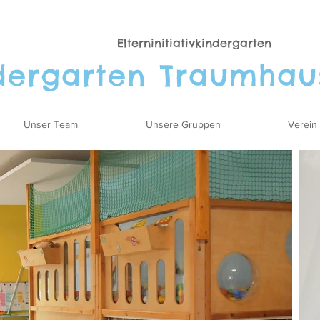
Elterninitiativkindergarten
der
garten Traumhau
Unser Team
Unsere Gruppen
Verein 