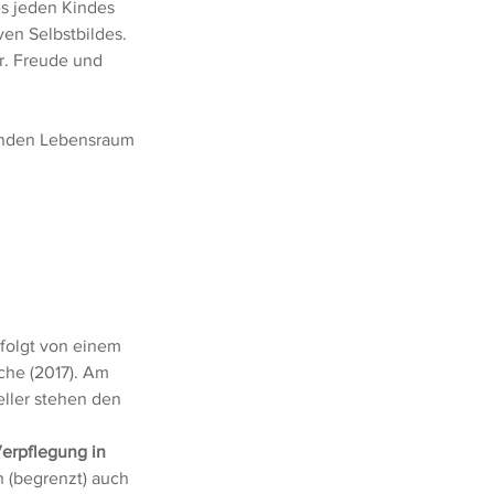
s jeden Kindes
ven Selbstbildes.
r. Freude und
zenden Lebensraum
folgt von einem
che (2017). Am
eller stehen den
Verpflegung in
n (begrenzt) auch