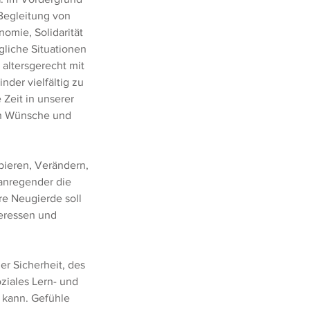
 Begleitung von
omie, Solidarität
gliche Situationen
altersgerecht mit
nder vielfältig zu
Zeit in unserer
ch Wünsche und
ieren, Verändern,
anregender die
re Neugierde soll
eressen und
r Sicherheit, des
ziales Lern- und
 kann. Gefühle