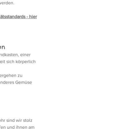
werden.
tsstandards - hier
en
ndkasten, einer
t sich körperlich
Vergehen zu
d anderes Gemüse
r sind wir stolz
rfen und ihnen am