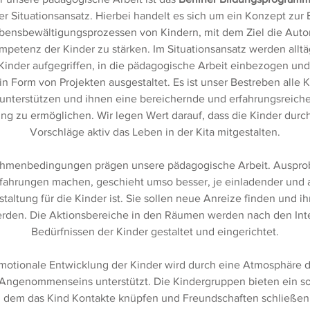
der Situationsansatz. Hierbei handelt es sich um ein Konzept zur
bensbewältigungsprozessen von Kindern, mit dem Ziel die Auton
etenz der Kinder zu stärken. Im Situationsansatz werden alltä
inder aufgegriffen, in die pädagogische Arbeit einbezogen und 
in Form von Projekten ausgestaltet. Es ist unser Bestreben alle Ki
 unterstützen und ihnen eine bereichernde und erfahrungsreiche 
ng zu ermöglichen. Wir legen Wert darauf, dass die Kinder dur
Vorschläge aktiv das Leben in der Kita mitgestalten.
ahmenbedingungen prägen unsere pädagogische Arbeit. Ausprob
rfahrungen machen, geschieht umso besser, je einladender und 
altung für die Kinder ist. Sie sollen neue Anreize finden und ih
rden. Die Aktionsbereiche in den Räumen werden nach den Int
Bedürfnissen der Kinder gestaltet und eingerichtet.
motionale Entwicklung der Kinder wird durch eine Atmosphäre de
Angenommenseins unterstützt. Die Kindergruppen bieten ein so
n dem das Kind Kontakte knüpfen und Freundschaften schließen