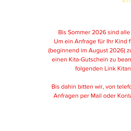
Sie interessieren sich für einen Kita
Bis Sommer 2026 sind alle
Um ein Anfrage für Ihr Kind f
(beginnend im August 2026) z
einen Kita-Gutschein zu beant
4
folgenden Link
Kitan
lle
Bis dahin bitten wir, von tel
Anfragen per Mail oder Kon
Richten Sie
Ihre
a
llgemeinen
Anfragen
ge
Kontaktform