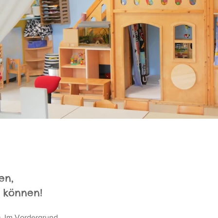
en,
 können!
m
. Im Vordergrund