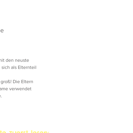
se
mit den neuste
ich als Elternteil
roß! Die Eltern
rname verwendet
.
Datenschutz
Impressum
tte zuerst lesen: