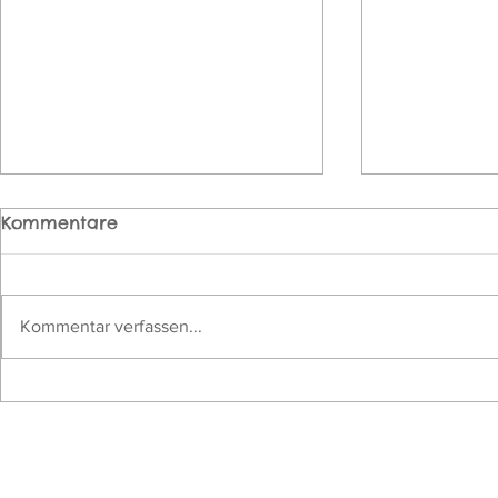
Kommentare
Kommentar verfassen...
Unser leuchtendes
🍁 Gemein
Lichterfest
Herbstfest 
Adresse & Anfahrt