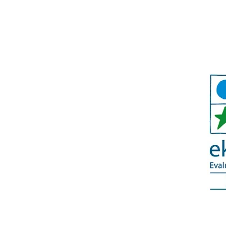
Bitte nur innerhalb der Bürozeiten
​
030 / 3657458
anrufen:
oder eine
Nachricht auf den Anrufbeantworter
hinterlassen.
© 2018 Kindergarten Traumhaus Kladow e.V.