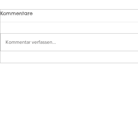
Kommentare
Kommentar verfassen...
Unser leuchtendes
🍁 Gemein
Lichterfest
Herbstfest 
Adresse & Anfahrt
Traumhaus Kladow e.V.
Gößweinsteiner Gang 21
14089 Berlin
Öffentliche Verkehrsmittel: